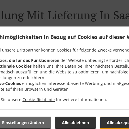
llung Mit Lieferung In Saa
hlmöglichkeiten in Bezug auf Cookies auf dieser 
 unsere Drittpartner können Cookies für folgende Zwecke verwen
nd in der Nähe von Saarlouis und freuen uns auf Ihre Online-
ies, die für das Funktionieren
der Website unbedingt erforderlich
teraktives Online-Menü anzusehen und bestellen Sie wenn Sie
tionale Cookies
helfen uns, Ihre Daten bei Ihrer nächsten Bestell
ute Ihre Bestellung mit einer individuellen Zeitabschätzung 
matisch auszufüllen und die Website zu optimieren, um nachfolg
ellungen zu erleichtern
be-Cookies
ermöglichen interessenbasierte Werbung und maßges
lte auf Ihren Browsern und Geräten
n Sie unsere
Cookie-Richtlinie
für weitere Informationen.
Angebote
Einstellungen ändern
Alle ablehnen
Alle akzept