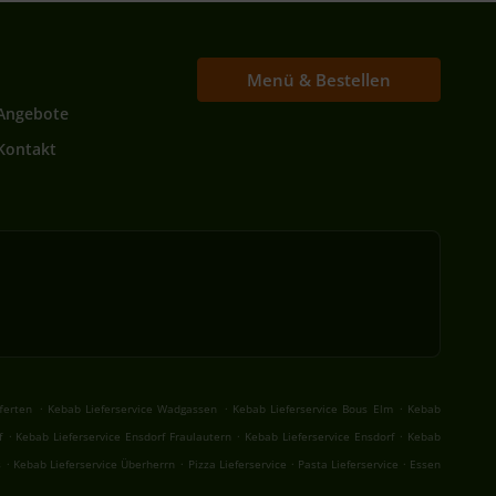
Menü & Bestellen
Angebote
Kontakt
.
.
.
ferten
Kebab Lieferservice Wadgassen
Kebab Lieferservice Bous Elm
Kebab
.
.
.
f
Kebab Lieferservice Ensdorf Fraulautern
Kebab Lieferservice Ensdorf
Kebab
.
.
.
.
s
Kebab Lieferservice Überherrn
Pizza Lieferservice
Pasta Lieferservice
Essen