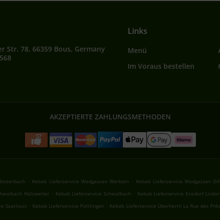
Links
r Str. 78, 66359 Bous, Germany
Menü
7568
Im Voraus bestellen
AKZEPTIERTE ZAHLUNGSMETHODEN
.
.
Hostenbach
Kebab Lieferservice Wadgassen Werbeln
Kebab Lieferservice Wadgassen Dif
.
.
chwalbach Hülzweiler
Kebab Lieferservice Schwalbach
Kebab Lieferservice Ensdorf Lisdor
.
.
ce Saarlouis
Kebab Lieferservice Püttlingen
Kebab Lieferservice Überherrn La Rue des Pré