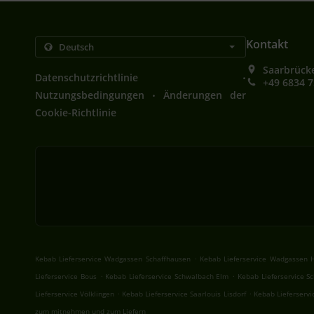
Kontakt
Saarbrücke
.
Datenschutzrichtlinie
+49 6834 
.
Nutzungsbedingungen
Änderungen der
Cookie-Richtlinie
.
Kebab Lieferservice Wadgassen Schaffhausen
Kebab Lieferservice Wadgassen 
.
.
Lieferservice Bous
Kebab Lieferservice Schwalbach Elm
Kebab Lieferservice S
.
.
Lieferservice Völklingen
Kebab Lieferservice Saarlouis Lisdorf
Kebab Lieferservi
zum mitnehmen und zum Liefern