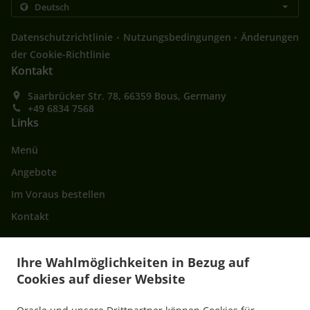
.
.
Datenschutzrichtlinie
Nutzungsbedingungen
Änderungen
der Cookie-Richtlinie
Kontakt
Saarbrücker Str. 78, 66359 Bous, Germany
+49 6834 7568
Links
Menü
Angebote
Im Voraus bestellen
Kontakt
Ihre Wahlmöglichkeiten in Bezug auf
AKZEPTIERTE ZAHLUNGSMETHODEN
Cookies auf dieser Website