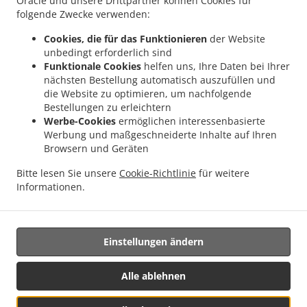
Oracle und unsere Drittpartner können Cookies für
folgende Zwecke verwenden:
Cookies, die für das Funktionieren
der Website
unbedingt erforderlich sind
.
Kebab Lieferservice Wadgassen Schaffhausen
Kebab Lieferservice Wadgassen
Funktionale Cookies
helfen uns, Ihre Daten bei Ihrer
.
.
Hostenbach
Kebab Lieferservice Wadgassen Werbeln
Kebab Lieferservice
nächsten Bestellung automatisch auszufüllen und
.
.
Wadgassen Differten
die Website zu optimieren, um nachfolgende
Kebab Lieferservice Wadgassen
Kebab Lieferservice Bous Elm
Bestellungen zu erleichtern
.
.
.
Kebab Lieferservice Bous
Kebab Lieferservice Schwalbach Elm
Kebab
Werbe-Cookies
ermöglichen interessenbasierte
.
.
Lieferservice Schwalbach Hülzweiler
Kebab Lieferservice Schwalbach
Kebab
Werbung und maßgeschneiderte Inhalte auf Ihren
.
.
Lieferservice Ensdorf Lisdorf
Kebab Lieferservice Ensdorf Fraulautern
Kebab
Browsern und Geräten
.
.
Lieferservice Ensdorf
Kebab Lieferservice Völklingen
Kebab Lieferservice Saarlouis
Bitte lesen Sie unsere
Cookie-Richtlinie
für weitere
.
.
.
Lisdorf
Kebab Lieferservice Saarlouis
Kebab Lieferservice Püttlingen
Kebab
Informationen.
.
.
Lieferservice Überherrn La Rue des Prés
Kebab Lieferservice Überherrn
Pizza
.
.
Lieferservice
Pasta Lieferservice
Essen zum mitnehmen und zum Liefern
Einstellungen ändern
Unterstützt von:
Alle ablehnen
panopixoo.de | info@panopixoo.de